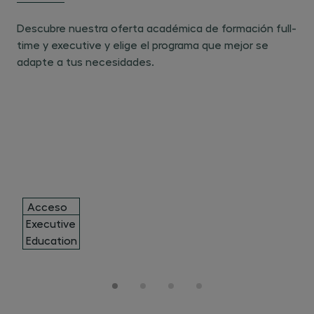
Descubre nuestra oferta académica de formación full-
time y executive y elige el programa que mejor se
adapte a tus necesidades.
Acceso
Executive
Másteres
a la
Grado
Education
Oficiales
Abogacía