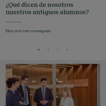
¿Qué dicen de nosotros
nuestros antiguos alumnos?
Pilar
José
Fernando
Luz
Ellos ya lo han conseguido.
Enriquez
Amoretti
Morientes
Olcina
Nistal
-
Benedito
Córdova