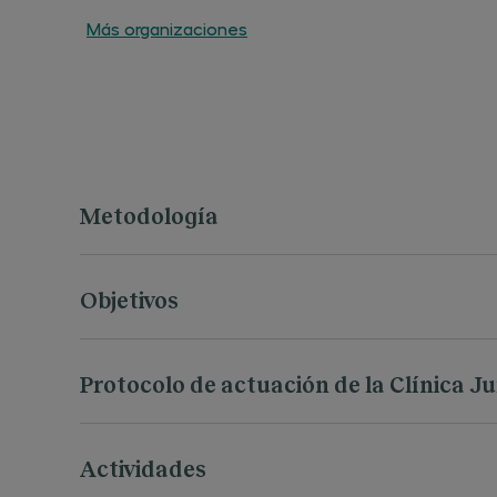
Más organizaciones
Metodología
Objetivos
Protocolo de actuación de la Clínica J
Consulta el Protocolo de actuación de la Clínica Jur
Actividades