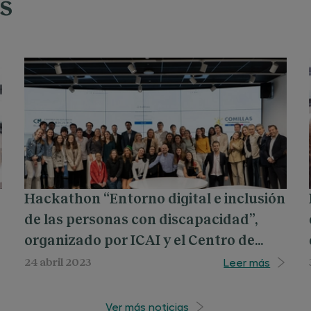
s
Hackathon “Entorno digital e inclusión
de las personas con discapacidad”,
organizado por ICAI y el Centro de
Estudios Garrigues con la colaboración
Leer más
24 abril 2023
del CERMI
Ver más noticias