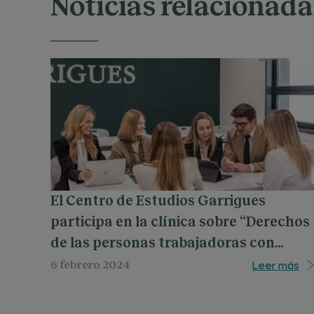
Noticias relacionada
El Centro de Estudios Garrigues
participa en la clínica sobre “Derechos
de las personas trabajadoras con
discapacidad a la protección de la
Leer más
6 febrero 2024
seguridad y salud en el puesto de
trabajo.