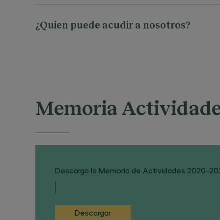
Descarga
¿Quien puede acudir a nosotros?
Cualquier asociación, ONG o colectivo que requiera d
remitirla por correo electrónico, detallando el motiv
La Dirección de la Clínica Jurídica estudiará el enca
Memoria Actividad
Descarga la Memoria de Actividades 2020-20
Descargar