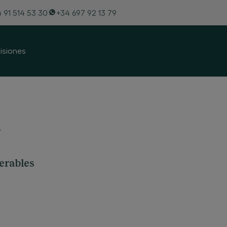
 91 514 53 30
+34 697 92 13 79
siones
a
nerables