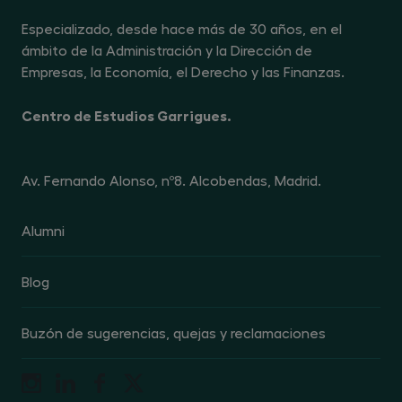
en la información completa sobre protección de datos, en
el enlace
https://www.centrogarrigues.com/politica-
Especializado, desde hace más de 30 años, en el
privacidad
. Podrás revocar el consentimiento otorgado
para la recepción de comunicaciones comerciales o
ámbito de la Administración y la Dirección de
promocionales en cualquier momento, dirigiéndote al
responsable del tratamiento en la dirección Avenida de
Empresas, la Economía, el Derecho y las Finanzas.
Fernando Alonso nº 8, 28108 Alcobendas (Madrid), o
enviando un mensaje de correo electrónico a la dirección
dpo@centrogarrigues.com, indicando en el asunto la
Centro de Estudios Garrigues.
referencia "revocación de publicidad"
Av. Fernando Alonso, nº8. Alcobendas, Madrid.
Alumni
Blog
Buzón de sugerencias, quejas y reclamaciones