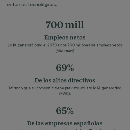
entornos tecnológicos.
MÓDULO 2: . DATOS PERSONALES Y Dº
DIGITALES
700 mill
Marco legal
Empleos netos
Responsabilidad proactiva
La IA generará para el 2030 unos 700 millones de empleos netos
Garantías de derechos digitales de la
(Mckinsey)
persona
Protección de datos e Interés general
69%
Aplicación sectorial del marco legal de
privacidad
De los altos directivos
Afirman que su compañía tiene previsto utilizar la IA generativa
(PWC).
MÓDULO 3: SERVICIOS DE LA SOCIEDAD DE LA
INFORMACIÓN Y DE LAS COMUNICACIONES
65%
Servicios de las comunicaciones
De las empresas españolas
electrónicas y audiovisuales