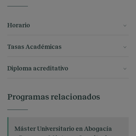
Horario
noviembre
2026
Convocatoria de
Tasas Académicas
martes y viernes de 16:00 h a
Horario:
20:00 h
Las tasas académicas para el curso 2026/2027
Diploma acreditativo
12.000€
son ​
A la finalización del programa, obtendrás el
Diploma acreditativo del "
Máster Executive en
Programas relacionados
Derecho Digital y Tecnología
" otorgado por el
Centro de Estudios Garrigues.
Máster Universitario en Abogacía