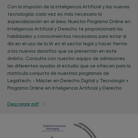
Signos distintivos
Con la irrupción de la inteligencia Artificial y las nuevas
Protección
tecnologías cada vez es más necesario la
especialización en el área. Nuestro Programa Online en
Tecnologías (Blockchain, Realidad
Inteligencia Artificial y Derecho te proporcionará las
aumentada & Metaverso, Big Data y
habilidades y conocimientos necesarios para estar al
Ciencia de datos, Inteligencia Artificial &
día en el uso de la IA en el sector legal y hacer frente
machine learning, Robótica, Internet of
a los nuevos desafíos que se presentan en este
Things)
ámbito. Consulta con nuestro equipo de admisiones
Programación
las diferentes ayudas al estudio que se ofrecen para la
matrícula conjunta de nuestros programas de
Legaltech: - Máster en Derecho Digital y Tecnología +
MÓDULO 5: EMPRESA Y ECONOMÍA DIGITAL
Programa Online en Inteligencia Artificial y Derecho
Statu quo tejido empresarial digital
Descargar pdf
Transformación digital empresarial
Modelos de negocio
Cuestiones societarias y financieras de
start ups