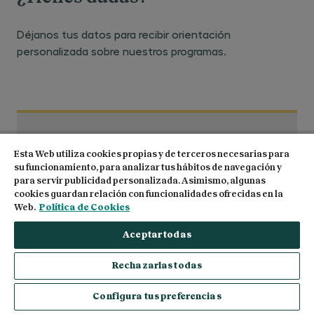
Déjanos tus datos para recibir orientación
personalizada sobre nuestros programas.
Nombre
*
Esta Web utiliza cookies propias y de terceros necesarias para
su funcionamiento, para analizar tus hábitos de navegación y
para servir publicidad personalizada. Asimismo, algunas
cookies guardan relación con funcionalidades ofrecidas en la
Apellidos
*
Web.
Política de Cookies
Aceptar todas
Email
*
Rechazarlas todas
Solicita información
Teléfono
*
+1
Configura tus preferencias