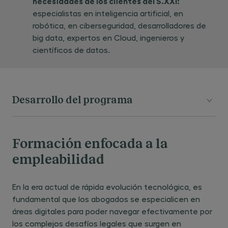
necesidades de los clientes del S.XXI:
especialistas en inteligencia artificial, en
robótica, en ciberseguridad, desarrolladores de
big data, expertos en Cloud, ingenieros y
científicos de datos.
Desarrollo del programa
MÓDULO 1: INTRODUCCIÓN A LA SOCIEDAD
Formación enfocada a la
DIGITAL
empleabilidad
Presentación Máster
En la era actual de rápida evolución tecnológica, es
Internet y Derecho digital
fundamental que los abogados se especialicen en
(Post)humanismo en la Sociedad digital
áreas digitales para poder navegar efectivamente por
los complejos desafíos legales que surgen en