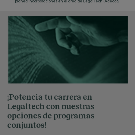
planea incorporaciones en el área de LegalTech (Adecco)
Prestadores servicios de la sociedad de la
información
Servicios de pago digitales
Industria audiovisual
Comercio electrónico
Redes sociales
Publicidad digital
Resolución de conflictos
Estrategia de Seguridad de la Información.
¡Potencia tu carrera en
MÓDULO 4: PROTECCIÓN INTELECTUAL Y
Legaltech con nuestras
TECNOLÓGICA
opciones de programas
conjuntos!
Dº Autor