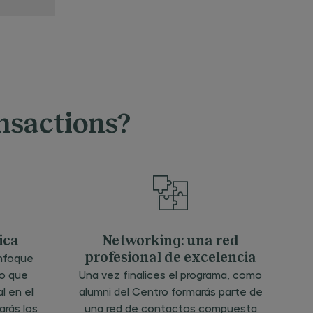
 varias
les
s
como la
y
s de
dieran
terés a
ansactions?
edios
 o
s
, SMS,
y otros
ón
. La
l
o de
ica
Networking: una red
al
enfoque
profesional de excelencia
la
licitud
o que
Una vez finalices el programa, como
ra en
l en el
alumni del Centro formarás parte de
 y
e la
arás los
una red de contactos compuesta