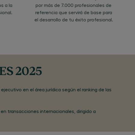
a con
s a la
por más de 7.000 profesionales de
 los
ional.
referencia que servirá de base para
 como
el desarrollo de tu éxito profesional.
to de
s
CEG y
miento
del
s
datos
 en
licitud
 en un
BES 2025
ado
sable
estos
la
jecutivo en el área jurídica según el ranking de las
lonso
n transacciones internacionales, dirigido a
e no
emente
 el
iente
te el