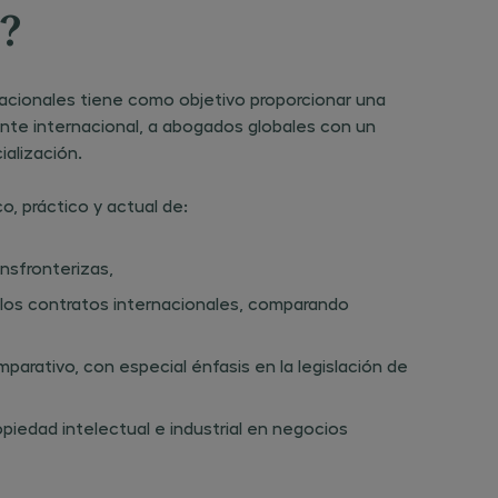
.centrogarrigues.com/politica-
?
 Podrás
ento
ra la
de
acionales tiene como objetivo proporcionar una
ones
 o
te internacional, a abogados globales con un
les en
alización.
 al
 del
o, práctico y actual de:
 en la
venida
o
 28108
nsfronterizas,
los contratos internacionales, comparando
n
trónico
ón
arativo, con especial énfasis en la legislación de
garrigues.com,
n el
piedad intelectual e industrial en negocios
 de