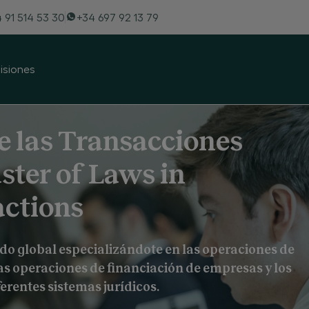
ternacionales /Master of Laws in Internationa
 91 514 53 30
+34 697 92 13 79
sión
Información de Interés
Calidad Académica
siones
e las Transacciones
ster of Laws in
actions
do global especializándote en las operaciones de
las operaciones de financiación de empresas y los
rentes sistemas jurídicos.