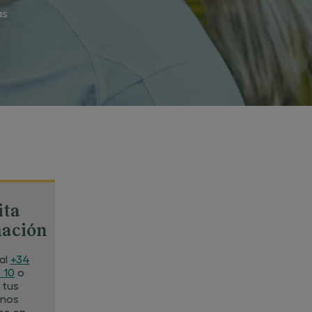
as
ita
mación
al
+34
 10
o
 tus
 nos
os en