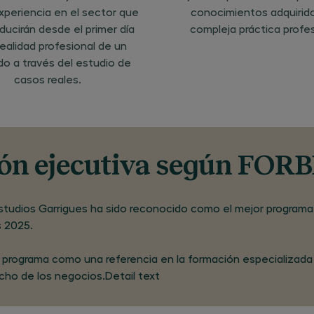
formalizad
xperiencia en el sector que
conocimientos adquirido
el titular de
oducirán desde el primer día
compleja práctica profes
mismos, así
en el
realidad profesional de un
cumplimien
obligacione
o a través del estudio de
legales de 
el consenti
casos reales.
inequívoco 
titular de lo
datos. Los 
facilitados
virtud de la
presente so
se incluirán
fichero
ón ejecutiva según FOR
automatiz
cuyo respon
es CEG, con
domicilio a 
efectos en 
Estudios Garrigues ha sido reconocido como el mejor programa e
Avenida de
s 2025.
Fernando A
nº 8, 28108
Alcobendas
(Madrid).
 programa como una referencia en la formación especializada e
Asimismo, d
manifestar
cho de los negocios.Detail text
fehacient
lo contrario,
titular cons
expresamen