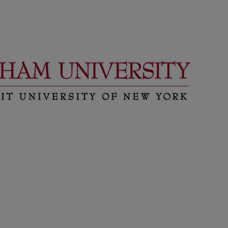
o
ado
ial de
s por
ue sea
ara
los
dos. El
s
 datos,
o,
o y
a
d de
e
rsonal,
e
ita,
la
n
obre
de