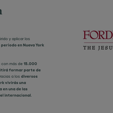
tratamient
automatiz
m
total o parc
dichos dato
el tiempo q
necesario p
cumplir con 
fines indica
titular de lo
datos tiene
ido y aplicar los
derecho a
acceder,
n periodo en Nueva York
rectificar y
suprimir los
limitar su
tratamient
oponerse al
15.000
ta con más de
tratamient
ejercer su
itirá formar parte de
derecho a l
portabilida
diversos
racias a los
los datos d
carácter pe
rk vivirás una
todo ello d
forma gratu
 en una de las
tal como se
el internacional
.
detalla en 
informació
completa s
protección 
datos, en el
enlace