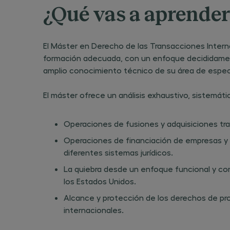
https://www
¿Qué vas a aprender
privacidad
.
revocar el
consentimi
otorgado pa
recepción 
El Máster en Derecho de las Transacciones Intern
comunicaci
comerciales
formación adecuada, con un enfoque decididamen
promociona
amplio conocimiento técnico de su área de especi
cualquier
momento,
dirigiéndote
responsable
El máster ofrece un análisis exhaustivo, sistemátic
tratamiento
dirección A
de Fernand
Alonso nº 8,
Operaciones de fusiones y adquisiciones tra
Alcobendas
(Madrid), o
Operaciones de financiación de empresas y 
enviando u
mensaje de
diferentes sistemas jurídicos.
correo elec
a la direcci
La quiebra desde un enfoque funcional y comp
dpo@centro
indicando e
los Estados Unidos.
asunto la
referencia
Alcance y protección de los derechos de pro
"revocación
publicidad"
internacionales.