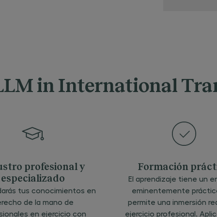
solicitud, la
gestión de
actividades
para las cua
entregas tu
datos, así 
remisión de
publicidad 
actividade
CEG que pu
ser de tu in
 LLM in International Tr
través de m
postales,
telefónicos
electrónico
(correo
electrónico
mensajería 
medios de
comunicaci
electrónica)
base para e
tratamient
los datos
stro profesional y
Formación práct
personales
facilitados 
especializado
El aprendizaje tiene un 
amparo de 
presente so
darás tus conocimientos en
eminentemente práctic
se encuent
recho de la mano de
permite una inmersión rea
el desarrollo
ejecución d
sionales en ejercicio con
ejercicio profesional. Aplic
relación