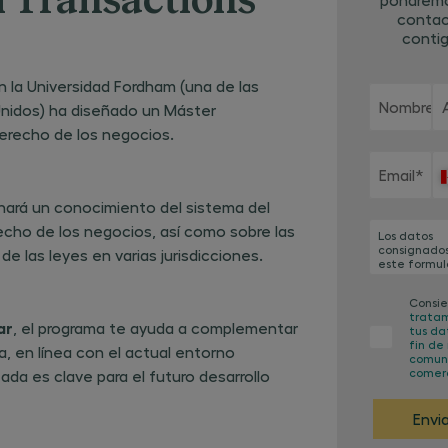
l Transactions
conta
contig
n la Universidad Fordham (una de las
Nombre
*
Unidos) ha diseñado un Máster
derecho de los negocios.
Email
*
nará un conocimiento del sistema del
echo de los negocios, así como sobre las
Los datos
consignado
de las leyes en varias jurisdicciones.
este formul
serán trata
por el respo
Consie
del tratami
trata
CENTRO EU
ar
, el programa te ayuda a complementar
tus da
DE ESTUDIO
fin de 
FORMACIÓ
, en línea con el actual entorno
comun
EMPRESARI
comerc
ada es clave para el futuro desarrollo
GARRIGUES, 
(en adelant
CEG), con l
Envia
finalidad d
gestión de 
presente