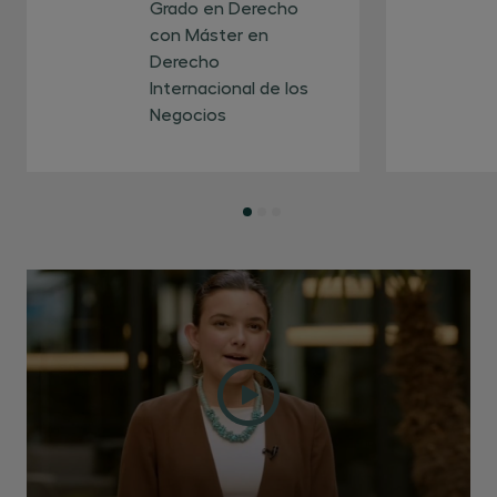
Competencias.
Grado en Derecho
con Máster en
CP08 - Prevenir y gestionar riesgos
Derecho
jurídicos básicos en contextos
Internacional de los
empresariales y administrativos simulados,
Negocios
especialmente en materia mercantil,
laboral, penal económico y cumplimiento
normativo. TIPO: Competencias.
CP09 - Aplicar el derecho en contextos
tecnológicos y digitales, identificando
implicaciones jurídicas de la inteligencia
artificial, la protección de datos y el uso
de tecnologías emergentes. TIPO:
Competencias.
CP10 - Analizar y evaluar el impacto
jurídico de normas, resoluciones judiciales
y actos administrativos mediante el
análisis crítico de sus efectos en casos
concretos. TIPO: Competencias.