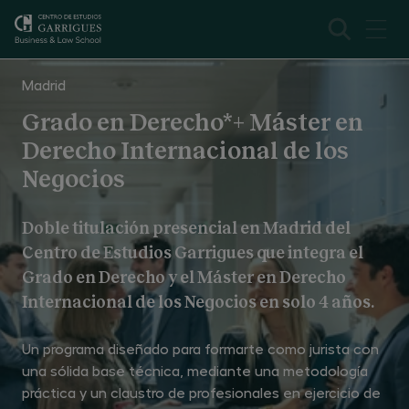
Internacional de los Negocios
Presentación
Madrid
Grado en Derecho*+ Máster en
Derecho Internacional de los
Negocios
Doble titulación presencial en Madrid del
Centro de Estudios Garrigues que integra el
Grado en Derecho y el Máster en Derecho
Internacional de los Negocios en solo 4 años.
Un programa diseñado para formarte como jurista con
una sólida base técnica, mediante una metodología
práctica y un claustro de profesionales en ejercicio de