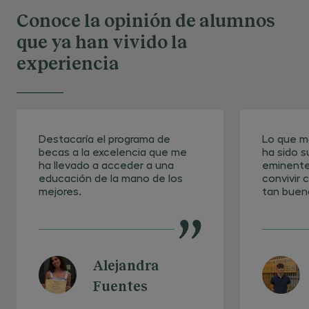
ordenamiento jurídico. TIPO:
Conoce la opinión de alumnos
Competencias.
que ya han vivido la
CP05 - Actuar conforme a los principios
experiencia
deontológicos de la profesión jurídica,
respetando los derechos fundamentales,
la legalidad y los valores constitucionales.
TIPO: Competencias.
CP06 - Gestionar y seleccionar
Destacaría el programa de
Lo que m
becas a la excelencia que me
ha sido 
información jurídica relevante procedente
ha llevado a acceder a una
eminente
de fuentes normativas, jurisprudenciales y
educación de la mano de los
convivir 
doctrinales para su uso en resolución de
mejores.
tan buen
casos. TIPO: Competencias.
CP07 - Integrar conocimientos jurídicos
con nociones económicas, empresariales
y organizativas para el análisis de
Alejandra
problemas legales vinculados a la actividad
Fuentes
económica y administrativa. TIPO: