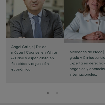
prácticos planteados en contextos
académicos y profesionales. TIPO:
Competencias.
CP02 - Argumentar y justificar decisiones
jurídicas de forma razonada, utilizando
normas, jurisprudencia y doctrina en
ejercicios escritos y orales. TIPO:
Competencias.
Ángel Calleja | Dir. del
CP03 - Analizar y resolver casos jurídicos
Mercedes de Prada | 
máster | Counsel en White
complejos mediante la identificación de
grado y Clínica Jurídic
& Case y especialista en
hechos relevantes, la calificación jurídica y
Experta en derecho 
fiscalidad y regulación
la aplicación coherente del derecho
negocios y operacio
económica.
vigente. TIPO: Competencias.
internacionales.
CP04 - Asesorar jurídicamente de forma
básica a personas físicas o jurídicas en
contextos reales o simulados,
identificando riesgos legales y
alternativas de actuación conforme al