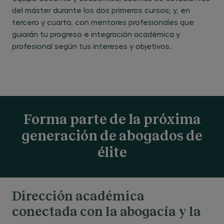
contenidos.
del máster durante los dos primeros cursos; y, en
CON10 - Identificar el marco jurídico
tercero y cuarto, con mentores profesionales que
aplicable a la digitalización, las tecnologías
guiarán tu progreso e integración académica y
emergentes, la inteligencia artificial y los
profesional según tus intereses y objetivos.
sectores regulados, incluyendo sus
implicaciones éticas y normativas.
TIPO: Conocimientos o contenidos.
Forma parte de la próxima
CON11 - Explicar principios de análisis
económico del derecho, incluyendo
generación de abogados de
eficiencia, incentivos y costes sociales, y
élite
su aplicación práctica al diseño,
interpretación y reforma de normas e
instituciones jurídicas en diversos ámbitos
del ordenamiento. TIPO: Conocimientos o
Dirección académica
contenidos.
conectada con la abogacía y la
CON12 - Reconocer los principios,