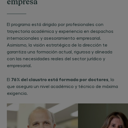
empresa
instituciones y procedimientos esenciales
del derecho civil y mercantil, incluyendo
elementos de derecho internacional
El programa está dirigido por profesionales con
privado. TIPO: Conocimientos o
trayectoria académica y experiencia en despachos
contenidos.
internacionales y asesoramiento empresarial.
CON13 - Reconocer los principios,
Asimismo, la visión estratégica de la dirección te
instituciones y procedimientos esenciales
garantiza una formación actual, rigurosa y alineada
del derecho procesal penal, incluyendo
con las necesidades reales del sector jurídico y
elementos de cooperación jurídica
empresarial.
internacional. TIPO: Conocimientos o
contenidos.
76% del claustro está formado por doctores
El
, lo
que asegura un nivel académico y técnico de máxima
exigencia.
Competencias
CP01 - Analizar, interpretar y aplicar
normas jurídicas de distintas ramas del
ordenamiento para resolver supuestos