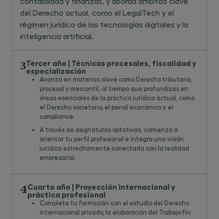
contabilidad y finanzas, y aborda ámbitos clave
Conditions
Creation for
1
OBLIGATORIO
del Derecho actual, como el LegalTech y el
Precedent
Shareholders
E-Commerce
1
OBLIGATORIO
Intellectual
2
OBLIGATORIO
régimen jurídico de las tecnologías digitales y la
Property
inteligencia artificial.
Financial
Alternative
1
1
OBLIGATORIO
OBLIGATORIO
Case Study:
4
OBLIGATORIO
Mathematics
Dispute Resolution
Software License
Case Study: EU
4
OBLIGATORIO
Agreement
Tercer año | Técnicas procesales, fiscalidad y
Law
3
especialización
Case Study: Share
Case Study: Stock
4
4
OBLIGATORIO
OBLIGATORIO
Avanza en materias clave como Derecho tributario,
Purchase
Market Takeover
procesal y mercantil, al tiempo que profundizas en
Agreement
áreas esenciales de la práctica jurídica actual, como
el Derecho societario, el penal económico y el
compliance.
A través de asignaturas optativas, comienza a
orientar tu perfil profesional e integra una visión
jurídica estrechamente conectada con la realidad
empresarial.
Cuarto año | Proyección internacional y
4
práctica profesional
Completa tu formación con el estudio del Derecho
internacional privado, la elaboración del Trabajo Fin