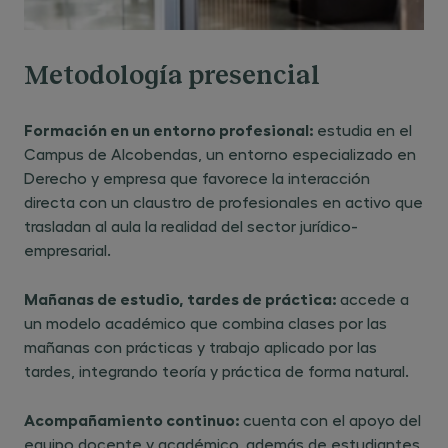
CON07 - Describir el sistema de
relaciones laborales individuales y
Metodología presencial
colectivas, así como los principios del
derecho del trabajo y de la Seguridad
Social en el ordenamiento español. TIPO:
Formación en un entorno profesional:
estudia en el
Conocimientos o contenidos.
Campus de Alcobendas, un entorno especializado en
Derecho y empresa que favorece la interacción
CON08 - Explicar los principios generales
directa con un claustro de profesionales en activo que
del derecho tributario y la estructura del
trasladan al aula la realidad del sector jurídico-
sistema impositivo español, atendiendo a
empresarial.
su función financiera y redistributiva. TIPO:
Conocimientos o contenidos.
Mañanas de estudio, tardes de práctica:
accede a
CON09 - Reconocer la estructura,
un modelo académico que combina clases por las
fuentes y mecanismos de aplicación del
mañanas con prácticas y trabajo aplicado por las
derecho internacional público, del derecho
tardes, integrando teoría y práctica de forma natural.
de la Unión Europea y del derecho
internacional privado en contextos
Acompañamiento continuo:
cuenta con el apoyo del
transnacionales. TIPO: Conocimientos o
equipo docente y académico, además de estudiantes