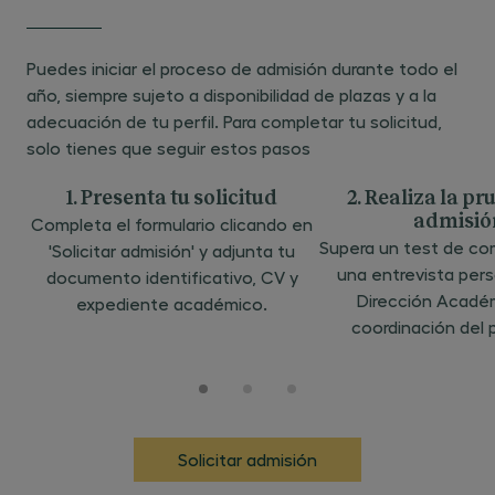
compromiso social en el desempeño de
las actividades de una profesión, así como
sensibilidad a la desigualdad y a la
Puedes iniciar el proceso de admisión durante todo el
diversidad. TIPO: Competencias.
año, siempre sujeto a disponibilidad de plazas y a la
adecuación de tu perfil. Para completar tu solicitud,
solo tienes que seguir estos pasos
CP15 - Elaborar, exponer y defender un
trabajo/proyecto en el ámbito del
1. Presenta tu solicitud
2. Realiza la p
derecho, de manera pública, ante un
admisió
Completa el formulario clicando en
tribunal universitario. TIPO: Competencias.
Supera un test de co
'Solicitar admisión' y adjunta tu
una entrevista pers
documento identificativo, CV y
Dirección Académ
expediente académico.
Habilidades
coordinación del 
HAB01 - Aplicar normas jurídicas,
jurisprudencia y principios generales del
derecho para resolver casos prácticos
complejos en distintas ramas del
Solicitar admisión
ordenamiento jurídico. TIPO: Habilidades o