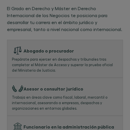
Ciencias Sociales y Jurídicas
rama de ​
, y
derecho vigente en contextos nacionales
El Grado en Derecho y Máster en Derecho
español e inglés
combina docencia en ​
.
e internacionales. TIPO: Conocimientos o
Internacional de los Negocios te posiciona para
contenidos.
desarrollar tu carrera en el ámbito jurídico y
CON02 - Explicar la estructura
empresarial, tanto a nivel nacional como internacional.
constitucional del Estado, el sistema de
fuentes del derecho y el funcionamiento
de los poderes públicos conforme al
Abogado o procurador
ordenamiento jurídico español y europeo.
Prepárate para ejercer en despachos y tribunales tras
TIPO: Conocimientos o contenidos.
completar el Máster de Acceso y superar la prueba oficial
del Ministerio de Justicia.
CON03 - Describir los principios,
elementos y categorías básicas del
derecho civil patrimonial y personal,
​Asesor o consultor jurídico
incluyendo obligaciones, contratos,
Trabaja en áreas clave como fiscal, laboral, mercantil o
derechos reales, familia y sucesiones, en
internacional, asesorando a empresas, despachos y
el marco del derecho privado. TIPO:
organizaciones en entornos globales.
Conocimientos o contenidos.
CON04 - Reconocer los principios,
Funcionario en la administración pública
instituciones y procedimientos esenciales