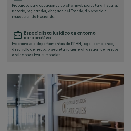
Prepárate para oposiciones de alto nivel: judicatura, fiscalía,
del derecho administrativo, incluyendo la
notaría, registrador, abogado del Estado, diplomacia o
organización administrativa, la actividad
inspección de Hacienda.
administrativa, el control jurisdiccional y la
contratación pública. TIPO:
Especialista jurídico en entorno
Conocimientos o contenidos.
corporativo
Incorpórate a departamentos de RRHH, legal, compliance,
CON05 - Explicar los fundamentos del
desarrollo de negocio, secretaría general, gestión de riesgos
derecho penal, la teoría del delito, la teoría
o relaciones institucionales
de la pena y las principales tipologías
delictivas, incluyendo el derecho penal
económico, la responsabilidad penal de la
persona jurídica y el corporate compliance.
TIPO: Conocimientos o contenidos.
CON06 - Definir los principios,
instituciones y dinámicas del derecho
mercantil, societario y de la contratación
empresarial, atendiendo a la actividad
económica y al tráfico jurídico. TIPO:
Conocimientos o contenidos.