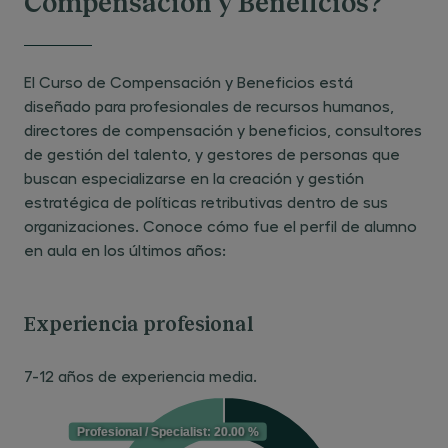
Compensación y Beneficios?
Johnson Controls BT&S.
Marta Aguilar Achiaga:
Data &
Analytics Senior Professional; HR
El Curso de Compensación y Beneficios está
Analytics Professional; Data &
diseñado para profesionales de recursos humanos,
Analytics Assessment; People
directores de compensación y beneficios, consultores
Analytics Advisor; Power BI Exper;
de gestión del talento, y gestores de personas que
Organizational Network Analysis;
buscan especializarse en la creación y gestión
Codirectora del Programa Experto
estratégica de políticas retributivas dentro de sus
en People Analytics, en el Centro
organizaciones. Conoce cómo fue el perfil de alumno
de Estudios Garrigues.
en aula en los últimos años:
Experiencia profesional
7-12 años de experiencia media.
Profesional / Specialist: 20.00 %