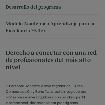
Desarrollo del programa
Estrategias y políticas de
Modelo Académico Aprendizaje para la
compensación
Excelencia Hyflex
La función de compensación y
académico Aprendizaje para
Nuestro modelo
beneficios
la Excelencia HyFlex
es un modelo académico
Derecho a conectar con una red
Descripción de puestos, valoración y
flexible y personalizado que integra el aula
mapa de puestos
de profesionales del más alto
presencial y virtual.
nivel
Retribución base
claustro formado por
Gracias a nuestro
profesionales referentes
última
y la
Retribución base, complementos
tecnología aplicada a la educación
, se
El Personal Docente e Investigador del Curso
personales y de puesto
amplían exponencialmente las posibilidades de
Compensación y Beneficios está integrado por
Valoración de puestos
aprendizaje con un enfoque eminentemente
profesores e investigadores con un claro perfil
internacional, doctorados por prestigiosas
práctico
Estructuras salariales: diseño y
que permite una inmersión real en el