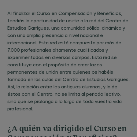
Adriana Vallejo Suarez de Puga:
Nuevas tendencias en
Recursos Humanos- Experta
Al finalizar el Curso en Compensación y Beneficios,
compensación
Compensación y Beneficios en
tendrás la oportunidad de unirte a la red del Centro de
Astrazeneca.
Estudios Garrigues, una comunidad sólida, dinámica y
Rafael Barrilero Yarnoz:
consejero,
con una amplia presencia a nivel nacional e
Senior Advisor, Consultoría
internacional. Esta red está compuesta por más de
Personas, Compensación y
7.000 profesionales altamente cualificados y
Beneficios en Mercer.
experimentados en diversos campos. Esta red se
constituye con el propósito de crear lazos
Javier Verdeal:
Rewards director -
permanentes de unión entre quienes os habéis
Europe at L'Oréal
formado en las aulas del Centro de Estudios Garrigues.
Esther Maza Caso:
Socio del
Así, la relación entre los antiguos alumnos, y la de
Departamento Laboral en Baker &
éstos con el Centro, no se limita al periodo lectivo,
McKenzie
sino que se prolonga a lo largo de toda vuestra vida
profesional.
Víctor Felipe Mateos Robles:
Socio en Merit Consultores
Joaquín Armero de Dueñas:
¿A quién va dirigido el Curso en
director de RRHH España en