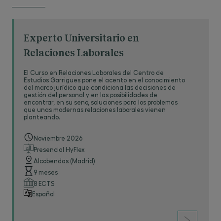
empresas del sector para mantener la
empleados
a cambio de su trabajo.
competitividad.
Definir la estructura retributiva:
sueldo base,
Experto Universitario en
Compensación:
incluye sueldos, salarios, bonos
variable, incentivos y beneficios sociales.
e incentivos.
Relaciones Laborales
Diseñar un plan de retribución flexible
si aplica.
Beneficios:
abarca aspectos como seguro
El Curso en Relaciones Laborales del Centro de
médico, vacaciones, planes de pensiones,
Comunicar claramente el plan
a los empleados.
Estudios Garrigues pone el acento en el conocimiento
del marco jurídico que condiciona las decisiones de
flexibilidad horaria, entre otros.
gestión del personal y en las posibilidades de
Medir y ajustar:
evaluar la eficacia mediante
encontrar, en su seno, soluciones para los problemas
KPIs como la rotación, satisfacción y coste
que unas modernas relaciones laborales vienen
planteando.
laboral.Diseñar un plan de compensación y
reconocer el desempeño, motivar al
El objetivo es
beneficios eficaz implica combinar estrategia
personal
y mejorar su calidad de vida, promoviendo así
Noviembre 2026
empresarial, análisis de mercado y normativa
la retención y satisfacción del talento.
Presencial HyFlex
legal.
Alcobendas (Madrid)
9 meses
8 ECTS
Español