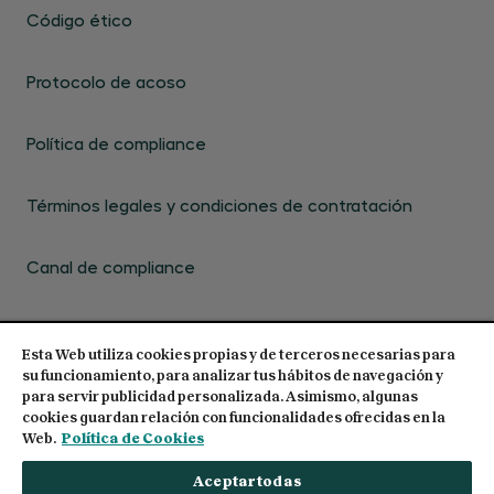
Código ético
Protocolo de acoso
Política de compliance
Términos legales y condiciones de contratación
Canal de compliance
Esta Web utiliza cookies propias y de terceros necesarias para
su funcionamiento, para analizar tus hábitos de navegación y
para servir publicidad personalizada. Asimismo, algunas
cookies guardan relación con funcionalidades ofrecidas en la
© 2026 Centro de Estudios Garrigues. Todos los
Web.
Política de Cookies
derechos reservados
Aceptar todas