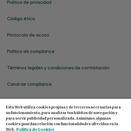
Política de privacidad
Código ético
Protocolo de acoso
Política de compliance
Términos legales y condiciones de contratación
Canal de compliance
Esta Web utiliza cookies propias y de terceros necesarias para
su funcionamiento, para analizar tus hábitos de navegación y
para servir publicidad personalizada. Asimismo, algunas
cookies guardan relación con funcionalidades ofrecidas en la
© 2026 Centro de Estudios Garrigues. Todos los
Web.
Política de Cookies