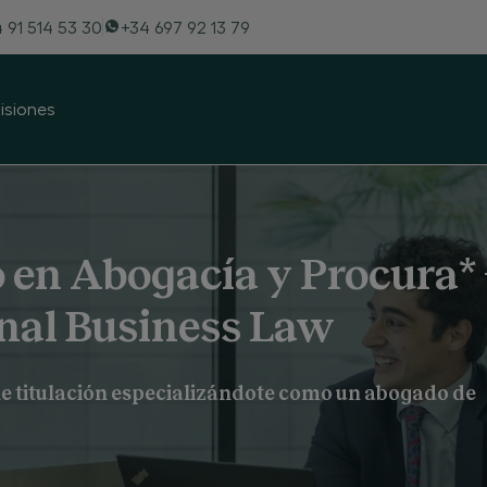
 + Máster en Derecho Internacional de los Neg
 91 514 53 30
+34 697 92 13 79
sión
Calidad académica
Información de Interés
FAQ
siones
 en Abogacía y Procura* 
onal Business Law
e titulación especializándote como un abogado de