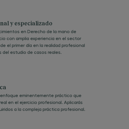
o
ado
ial de
s por
ue sea
nal y especializado
ara
los
cimientos en Derecho de la mano de
dos. El
s
cio con amplia experiencia en el sector
de el primer día en la realidad profesional
 del estudio de casos reales.
 datos,
o,
o y
a
d de
ica
e
rsonal,
un enfoque eminentemente práctico que
e
ita,
al en el ejercicio profesional. Aplicarás
la
ridos a la compleja práctica profesional.
n
obre
de