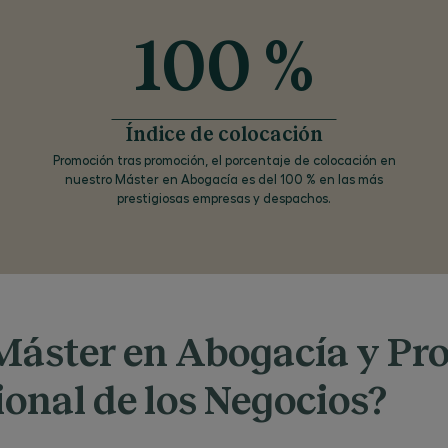
formalizad
el titular de
mismos, así
100 %
en el
cumplimien
obligacione
legales de 
el consenti
inequívoco 
Índice de colocación
titular de lo
datos. Los 
Promoción tras promoción, el porcentaje de colocación en
facilitados
nuestro Máster en Abogacía es del 100 % en las más
virtud de la
presente so
prestigiosas empresas y despachos.
se incluirán
fichero
automatiz
cuyo respon
es CEG, con
domicilio a 
efectos en 
Avenida de
Fernando A
nº 8, 28108
 Máster en Abogacía y Pr
Alcobendas
(Madrid).
Asimismo, d
onal de los Negocios?
manifestar
fehacient
lo contrario,
titular cons
expresamen