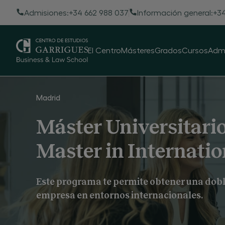
Máster Universitario en Abogacía y Procura
Admisiones:
+34 662 988 037
Información general:
+34
Presentación
Plan de estudios
Claustro
Requisitos y admi
El Centro
Másteres
Grados
Cursos
Admi
Madrid
Máster Universitario
Master in Internati
Este programa te permite obtener una dobl
empresa en entornos internacionales.