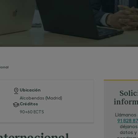
ional
Ubicación
Solic
Alcobendas (Madrid)
infor
Créditos
90+60 ECTS
Llámanos 
91 828 87
déjanos
datos y
pondrem