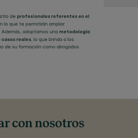
solicitud, la
gestión de
actividades
profesionales referentes en el
ustro de
para las cua
entregas tu
n lo que te permitirán ampliar
datos, así 
remisión de
metodología
je. Además, adoptamos una
publicidad 
 casos reales
actividade
, lo que brinda a los
CEG que pu
icio de su formación como abogados
ser de tu in
través de m
postales,
telefónicos
electrónico
(correo
electrónico
mensajería 
medios de
comunicaci
electrónica)
base para e
tratamient
los datos
personales
facilitados 
amparo de 
ar con nosotros
presente so
se encuent
el desarrollo
ejecución d
relación