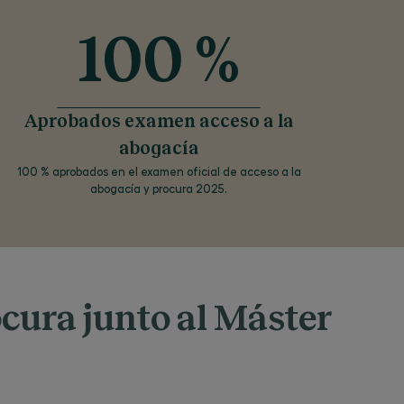
a con
 los
 como
100 %
to de
s
CEG y
miento
del
Aprobados examen acceso a la
s
datos
abogacía
 en
100 % aprobados en el examen oficial de acceso a la
licitud
 en un
abogacía y procura 2025.
ado
sable
estos
la
lonso
ocura junto al Máster
e no
emente
 el
iente
te el