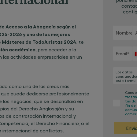
nternacional
conta
contig
de Acceso a la Abogacía según el
Nombre
*
025-2026 y uno de los mejores
de Másteres de TodoJuristas 2024
, te
ación académica
, para acceder a la
Email
*
n las actividades empresariales en un
Los datos
consignado
este formul
serán trata
idado como una de las áreas más
por el respo
Consie
as que puede dedicarse profesionalmente
del tratami
trata
CENTRO EU
 los negocios, que se desarrollará en
tus da
DE ESTUDIO
fin de 
FORMACIÓ
cipios del Derecho Anglosajón y su
comun
EMPRESARI
comerc
GARRIGUES, 
ios de contratación internacional y
(en adelant
ompetencia, el Derecho Financiero, o el
CEG), con l
Envia
finalidad d
n internacional de conflictos.
gestión de 
presente