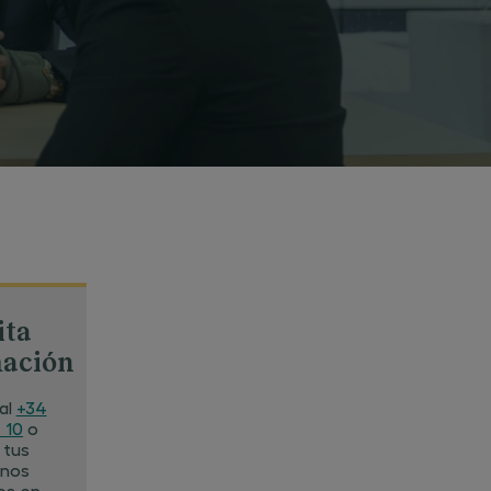
ita
mación
al
+34
 10
o
 tus
 nos
os en