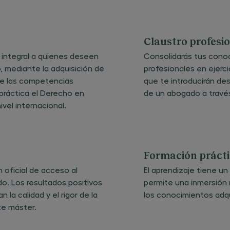
tratamient
automatiz
total o parc
dichos dato
el tiempo q
Claustro profesio
necesario p
cumplir con 
 integral a quienes deseen
Consolidarás tus cono
fines indica
titular de lo
, mediante la adquisición de
profesionales en ejerci
datos tiene
derecho a
 de las competencias
que te introducirán des
acceder,
 práctica el Derecho en
de un abogado a través
rectificar y
suprimir los
ivel internacional.
limitar su
tratamient
oponerse al
tratamient
ejercer su
derecho a l
portabilida
Formación práct
los datos d
carácter pe
 oficial de acceso al
El aprendizaje tiene 
todo ello d
forma gratu
do. Los resultados positivos
permite una inmersión re
tal como se
detalla en 
 la calidad y el rigor de la
los conocimientos adqui
informació
te máster.
completa s
protección 
datos, en el
enlace