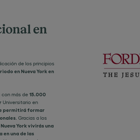
https://www
privacidad
.
revocar el
consentimi
otorgado pa
recepción 
cional en
comunicaci
comerciales
promociona
cualquier
momento,
dirigiéndote
responsable
tratamiento
icación de los principios
dirección A
de Fernand
eriodo en Nueva York en
Alonso nº 8,
Alcobendas
(Madrid), o
enviando u
mensaje de
15.000
ta con más de
correo elec
a la direcci
r
Universitario en
dpo@centro
indicando e
e permitirá formar
asunto la
ionales
. Gracias a los
referencia
"revocación
Nueva York vivirás una
e
publicidad"
 en una de las