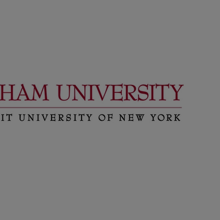
.centrogarrigues.com/politica-
 Podrás
ento
ra la
de
ones
 o
les en
 al
 del
 en la
venida
o
 28108
n
trónico
ón
garrigues.com,
n el
 de