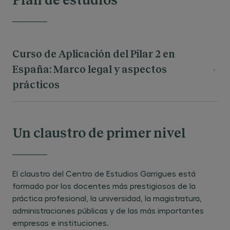
Plan de estudios
Curso de Aplicación del Pilar 2 en
España: Marco legal y aspectos
prácticos
1.
Origen, contexto y marco normativo del
Pilar 2
Un claustro de primer nivel
El plan BEPS
El claustro del Centro de Estudios Garrigues está
Las normas GloBE y las Model Rules
formado por los docentes más prestigiosos de la
(OCDE)
práctica profesional, la universidad, la magistratura,
La directiva UE de tributación mínima
administraciones públicas y de las más importantes
Opciones de imputación (general):
empresas e instituciones.