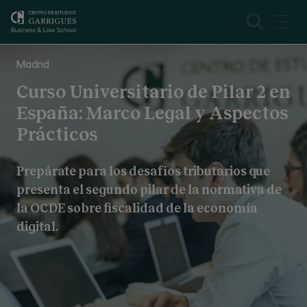
Curso en Pilar 2 en España
Presentación
Madrid
Curso Universitario de Pilar 2 en
España: Marco Legal y Aspectos
Prácticos
Prepárate para los desafíos tributarios que
presenta el segundo pilar de la normativa de
la OCDE sobre fiscalidad de la economía
digital.