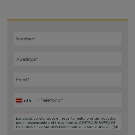
Nombre
*
Apellidos
*
Email
*
Teléfono
*
+34
Los datos consignados en este formulario serán tratados
por el responsable del tratamiento, CENTRO EUROPEO DE
ESTUDIOS Y FORMACIÓN EMPRESARIAL GARRIGUES, S.L. (en
adelante, CEG), con la finalidad de gestión de la
presente solicitud, la gestión de actividades varias para