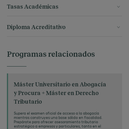
Inicio:
febrero 2025
Tasas Académicas
Las tasas académicas para el curso
Diploma Acreditativo
€1.400
2026/2027 son
A la finalización del programa, obtendrás el
Certificado de "Curso Universitario en La
Programas relacionados
Aplicación del Pilar 2 en España" otorgado por el
Centro de Estudios Garrigues.
Máster Universitario en Abogacía
y Procura + Máster en Derecho
Tributario
Supera el examen oficial de acceso a la abogacía
mientras construyes una base sólida en fiscalidad.
Prepárate para ofrecer asesoramiento tributario
estratégico a empresas y particulares, tanto en el