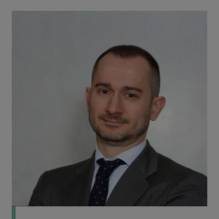
Income Inclusion Rule (IIR)
Undertaxed Profits Rule (UTPR)
Qualified Domestic Minimum Top-Up
Tax (QDMTT)
2.
La Directiva de tributación mínima (I)
Introducción
Ámbito de aplicación
Cálculo de la tributación mínima (general)
Situaciones especiales
Aspectos formales
Aspectos temporales y régimen transitorio
Puertos seguros transitorios