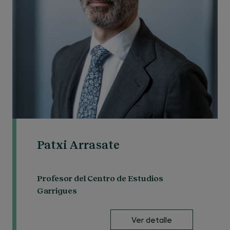
información financiera y contable y
cumplimiento (4h):
Modelo de declaración (GloBE Information
Return)
Experiencia práctica de una multinacional
española
Patxi Arrasate
Profesor del Centro de Estudios
Garrigues
Ver detalle