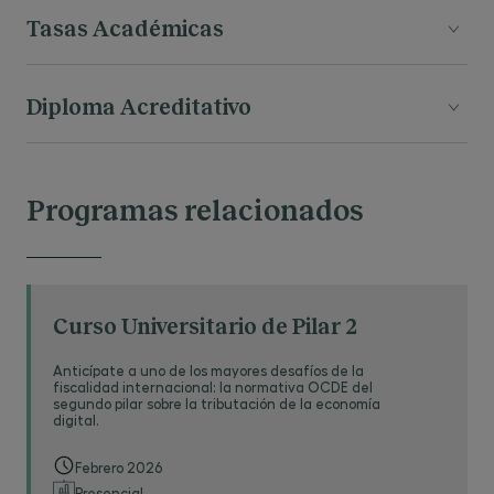
Inicio:
enero 2026 hasta marzo 2026
Tasas Académicas
Horario:
viernes 16:30 a 20:30 y sábados
de 10.00 a 14:00 horas.
Las tasas académicas para el curso
Diploma Acreditativo
2026/2027 son 5.500€
A la finalización del programa, obtendrás el
Certificado de "Curso Universitario en Impuesto
Programas relacionados
sobre Sociedades" otorgado por el Centro de
Estudios Garrigues.
Curso Universitario de Pilar 2
Anticípate a uno de los mayores desafíos de la
fiscalidad internacional: la normativa OCDE del
segundo pilar sobre la tributación de la economía
digital.
Febrero 2026
Presencial