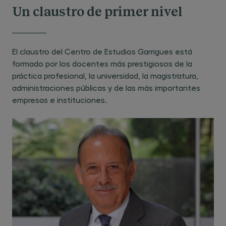
Un claustro de primer nivel
Aspectos esenciales del régimen general .
Análisis de los temas más controvertidos.
El claustro del Centro de Estudios Garrigues está
formado por los docentes más prestigiosos de la
Operaciones vinculadas y precios de
práctica profesional, la universidad, la magistratura,
transferencia (8 horas).
administraciones públicas y de las más importantes
empresas e instituciones.
Consolidación mercantil y fiscal (12 horas).
El impuesto sobre sociedades ante las
operaciones de reestructuración
empresarial. Estudio del régimen especial de
fusiones y adquisiciones (20 horas).