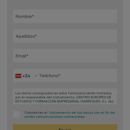
Nombre
*
Apellidos
*
Email
*
Teléfono
*
+34
Los datos consignados en este formulario serán tratados
por el responsable del tratamiento, CENTRO EUROPEO DE
ESTUDIOS Y FORMACIÓN EMPRESARIAL GARRIGUES, S.L. (en
adelante, CEG), con la finalidad de gestión de la
presente solicitud, la gestión de actividades varias para
Consientes el
tratamiento de tus datos con el fin de
las cuales entregas tus datos, así como la remisión de
recibir comunicaciones comerciales.
publicidad y actividades de CEG que pudieran ser de tu
interés a través de medios postales, telefónicos o
electrónicos (correo electrónico, SMS, mensajería y otros
Enviar
medios de comunicación electrónica). La base para el