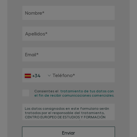
Nombre
*
Apellidos
*
Email
*
Teléfono
*
+34
Consientes el
tratamiento de tus datos con
el fin de recibir comunicaciones comerciales.
Los datos consignados en este formulario serán
tratados por el responsable del tratamiento,
CENTRO EUROPEO DE ESTUDIOS Y FORMACIÓN
EMPRESARIAL GARRIGUES, S.L. (en adelante,
CEG), con la finalidad de gestión de la presente
solicitud, la gestión de actividades varias para
Enviar
las cuales entregas tus datos, así como la