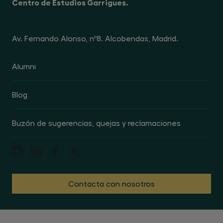
Centro de Estudios Garrigues.
momento, dirigiéndote al responsable del
tratamiento en la dirección Avenida de
Fernando Alonso nº 8, 28108 Alcobendas (Madrid),
o enviando un mensaje de correo electrónico a
la dirección dpo@centrogarrigues.com,
Av. Fernando Alonso, nº8. Alcobendas, Madrid.
indicando en el asunto la referencia "revocación
de publicidad"
Alumni
Blog
Buzón de sugerencias, quejas y reclamaciones
Contacta con nosotros