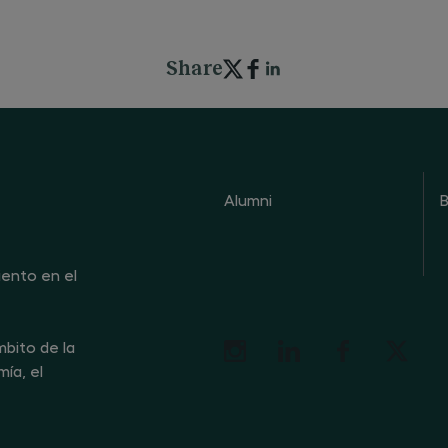
Share
Alumni
B
iento en el
bito de la
ía, el