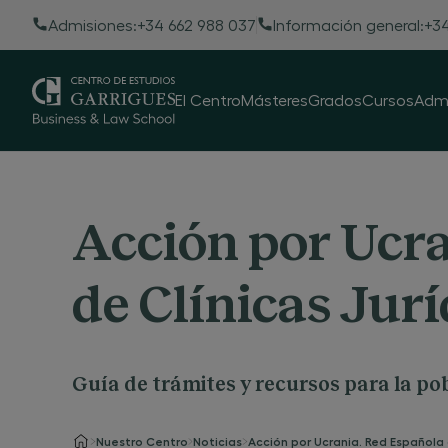
Admisiones:
+34 662 988 037
Información general:
+34
El Centro
Másteres
Grados
Cursos
Admi
Acción por Ucra
de Clínicas Jurí
Guía de trámites y recursos para la po
Nuestro Centro
Noticias
Acción por Ucrania. Red Española d