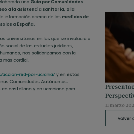
Guía por Comunidades
 elaborado una
o a la asistencia sanitaria, a la
medidas de
o información acerca de las
solos a España.
os universitarios en los que se involucra a
n social de los estudios jurídicos,
humanos, nos solidarizamos con la
a más cordial.
.es/accion-red-por-ucrania/
y en estos
gunas Comunidades Autónomas.
Presentaci
 en castellano y en ucraniano para
Perspecti
11 marzo 20
Volver a