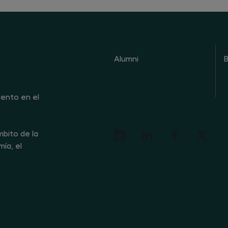
Alumni
B
iento en el
bito de la
ía, el