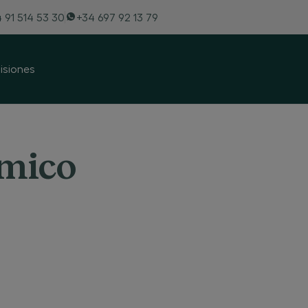
 91 514 53 30
+34 697 92 13 79
siones
émico