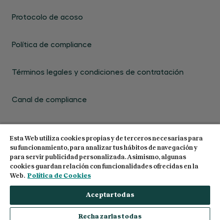
Protocolo de acoso
Política de compliance
Términos legales y condiciones de contratación
Canal de compliance
Esta Web utiliza cookies propias y de terceros necesarias para
su funcionamiento, para analizar tus hábitos de navegación y
para servir publicidad personalizada. Asimismo, algunas
cookies guardan relación con funcionalidades ofrecidas en la
© 2026 Centro de Estudios Garrigues. Todos los
Web.
Política de Cookies
derechos reservados
Aceptar todas
Rechazarlas todas