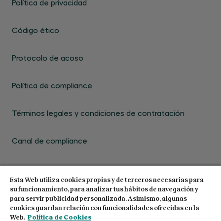
Política de privacidad
Código ético
Protocolo de acoso
Política de compliance
Términos legales y condiciones de contratación
Canal de compliance
Esta Web utiliza cookies propias y de terceros necesarias para
su funcionamiento, para analizar tus hábitos de navegación y
para servir publicidad personalizada. Asimismo, algunas
cookies guardan relación con funcionalidades ofrecidas en la
© 2026 Centro de Estudios Garrigues. Todos los
Web.
Política de Cookies