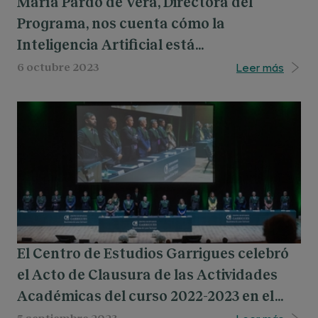
María Pardo de Vera, Directora del
Programa, nos cuenta cómo la
Inteligencia Artificial está
transformando todos los sectores de
Leer más
6 octubre 2023
nuestra sociedad y, en particular, el
sector legal.
El Centro de Estudios Garrigues celebró
el Acto de Clausura de las Actividades
Académicas del curso 2022-2023 en el
Palacio Municipal de Congresos de