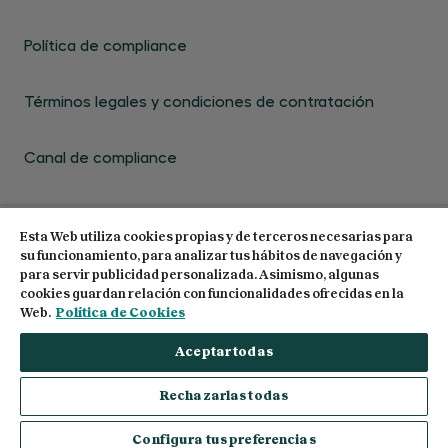
Política de compliance
Términos legales y condiciones de contratación
Canal de compliance
Esta Web utiliza cookies propias y de terceros necesarias para
su funcionamiento, para analizar tus hábitos de navegación y
para servir publicidad personalizada. Asimismo, algunas
cookies guardan relación con funcionalidades ofrecidas en la
© 2026 Centro de Estudios Garrigues. Todos los
Web.
Política de Cookies
derechos reservados
Aceptar todas
Rechazarlas todas
Configura tus preferencias