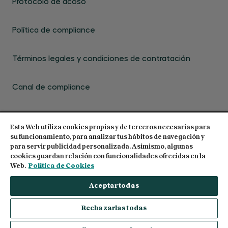
Protocolo de acoso
Política de compliance
Términos legales y condiciones de contratación
Canal de compliance
Esta Web utiliza cookies propias y de terceros necesarias para
su funcionamiento, para analizar tus hábitos de navegación y
para servir publicidad personalizada. Asimismo, algunas
cookies guardan relación con funcionalidades ofrecidas en la
© 2026 Centro de Estudios Garrigues. Todos los
Web.
Política de Cookies
derechos reservados
Aceptar todas
Rechazarlas todas