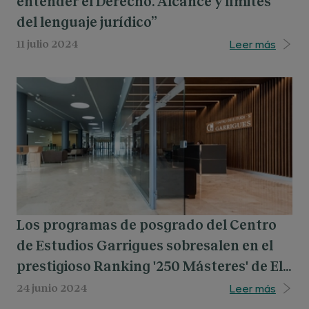
entender el Derecho. Alcance y límites
del lenguaje jurídico”
Leer más
11 julio 2024
Los programas de posgrado del Centro
de Estudios Garrigues sobresalen en el
prestigioso Ranking '250 Másteres' de El
Mundo & Expansión para el ciclo 2024-
Leer más
24 junio 2024
2025