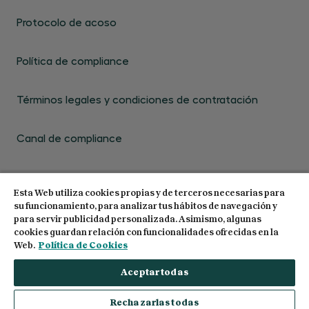
Protocolo de acoso
Política de compliance
Términos legales y condiciones de contratación
Canal de compliance
Esta Web utiliza cookies propias y de terceros necesarias para
su funcionamiento, para analizar tus hábitos de navegación y
para servir publicidad personalizada. Asimismo, algunas
cookies guardan relación con funcionalidades ofrecidas en la
© 2026 Centro de Estudios Garrigues. Todos los
Web.
Política de Cookies
derechos reservados
Aceptar todas
Rechazarlas todas