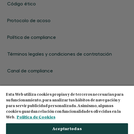
Código ético
Protocolo de acoso
Política de compliance
Términos legales y condiciones de contratación
Canal de compliance
Esta Web utiliza cookies propias y de terceros necesarias para
su funcionamiento, para analizar tus hábitos de navegación y
para servir publicidad personalizada. Asimismo, algunas
cookies guardan relación con funcionalidades ofrecidas en la
© 2026 Centro de Estudios Garrigues. Todos los
Web.
Política de Cookies
derechos reservados
Aceptar todas