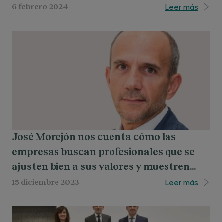
discapacidad a la protección de la
Leer más
6 febrero 2024
seguridad y salud en el puesto de trabajo.
José Morejón nos cuenta cómo las
empresas buscan profesionales que se
ajusten bien a sus valores y muestren
compromiso con el puesto, el equipo, el
Leer más
15 diciembre 2023
proyecto, la empresa y su cultura.