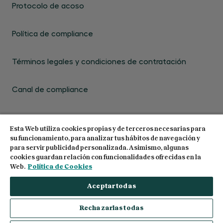
Protocolo de acoso
Política de compliance
Términos legales y condiciones de contratación
Canal de compliance
Esta Web utiliza cookies propias y de terceros necesarias para
su funcionamiento, para analizar tus hábitos de navegación y
para servir publicidad personalizada. Asimismo, algunas
cookies guardan relación con funcionalidades ofrecidas en la
© 2026 Centro de Estudios Garrigues. Todos los
Web.
Política de Cookies
derechos reservados
Aceptar todas
Rechazarlas todas