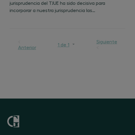
jurisprudencia del TJUE ha sido decisiva para
incorporar a nuestra jurisprudencia las
consecuencias del principio de seguridad jurídica en
relación con los de confianza legítima y buena
administración. Sin embargo,
Siguiente
1 de 1
Anterior