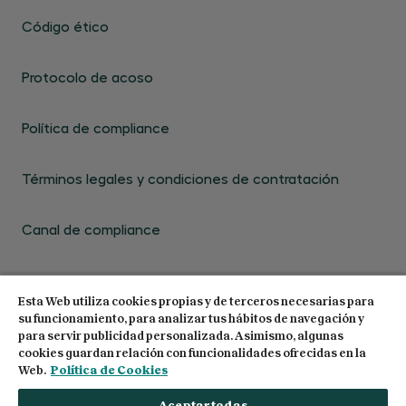
Código ético
Protocolo de acoso
Política de compliance
Términos legales y condiciones de contratación
Canal de compliance
Esta Web utiliza cookies propias y de terceros necesarias para
su funcionamiento, para analizar tus hábitos de navegación y
para servir publicidad personalizada. Asimismo, algunas
cookies guardan relación con funcionalidades ofrecidas en la
© 2026 Centro de Estudios Garrigues. Todos los
Web.
Política de Cookies
derechos reservados