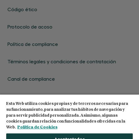
Código ético
Protocolo de acoso
Política de compliance
Términos legales y condiciones de contratación
Canal de compliance
Esta Web utiliza cookies propias y de terceros necesarias para
su funcionamiento, para analizar tus hábitos de navegación y
para servir publicidad personalizada. Asimismo, algunas
cookies guardan relación con funcionalidades ofrecidas en la
© 2026 Centro de Estudios Garrigues. Todos los
Web.
Política de Cookies
derechos reservados