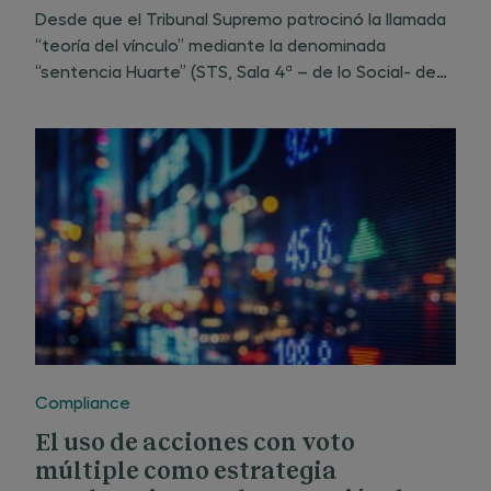
mercantiles
Desde que el Tribunal Supremo patrocinó la llamada
“teoría del vínculo” mediante la denominada
“sentencia Huarte” (STS, Sala 4ª – de lo Social- de
29 de septiembre de 1988) y, en particular, desde las
sentencias posteriores que matizaron y confirmaron
esta
Compliance
El uso de acciones con voto
múltiple como estrategia