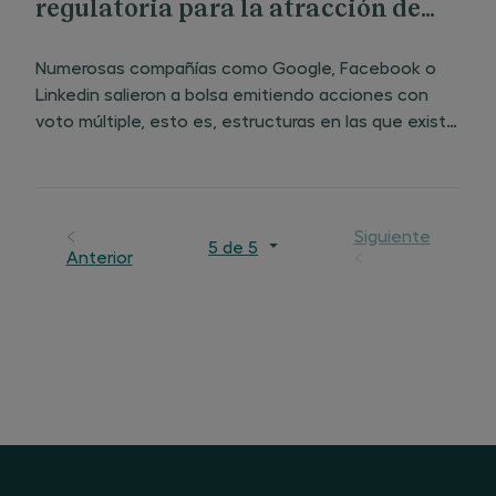
regulatoria para la atracción de
salidas a bolsa
Numerosas compañías como Google, Facebook o
Linkedin salieron a bolsa emitiendo acciones con
voto múltiple, esto es, estructuras en las que existe
una tipología de acciones (“tipo A”) que tienen más
derechos de votos que otras (“tipo B”), aunque
todas, por lo
Siguiente
5 de 5
Anterior